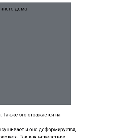
янного дома
. Также это отражается на
ысушивает и оно деформируется,
иолета. Так как вследствие