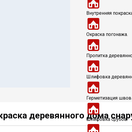
Внутренняя покраск
Окраска погонажа.
Пропитка деревянно
Шлифовка деревянн
Герметизация швов
окраска деревянного дома сна
Шлифовка срубов.