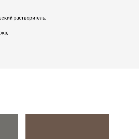
еский растворитель;
рка;