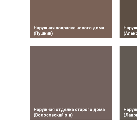
⁠Наружная покраска нового дома
⁠Нару
(Пушкин)
(Алек
⁠Наружная отделка старого дома
⁠⁠Нар
(Волосовский р-н)
(Лавр