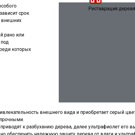
особого
Реставрация дерев
 зависит срок
х внешних
й рано или
 под
реди которых
привлекательность внешнего вида и приобретает серый цвет
 прочными.
 приводят к разбуханию дерева, далее ультрафиолет его в
но обеспечить надежную защиту дерева от влаги и ультраф